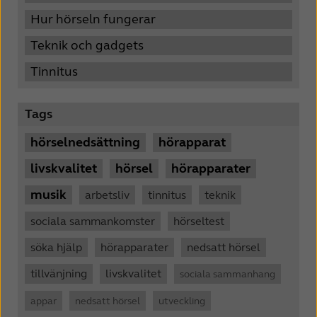
Hur hörseln fungerar
Teknik och gadgets
Tinnitus
Tags
hörselnedsättning
hörapparat
livskvalitet
hörsel
hörapparater
musik
arbetsliv
tinnitus
teknik
sociala sammankomster
hörseltest
söka hjälp
hörapparater
nedsatt hörsel
tillvänjning
livskvalitet
sociala sammanhang
appar
nedsatt hörsel
utveckling