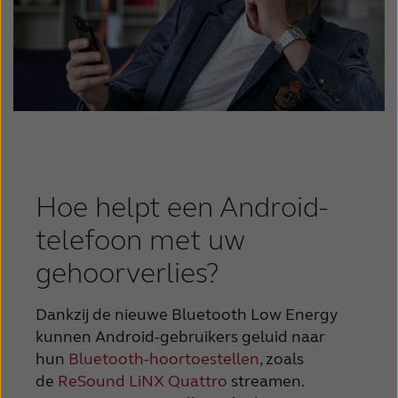
Schweiz
Suisse
Suomi
Sverige
Türkçe
United Kingdom
United States
Österreich
عربي
日本
Hoe helpt een Android-
telefoon met uw
gehoorverlies?
Dankzij de nieuwe Bluetooth Low Energy
kunnen Android-gebruikers geluid naar
hun
Bluetooth-hoortoestellen
, zoals
de
ReSound LiNX Quattro
streamen.