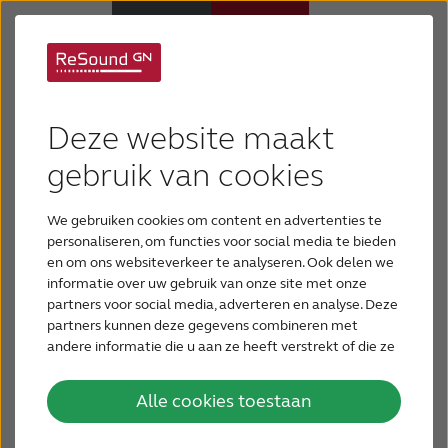
De hele dag direct en
Hoortoestellen
moeiteloos streamen
Deze website maakt
Hulp en ondersteuning
gebruik van cookies
met Android™
We gebruiken cookies om content en advertenties te
Over ReSound
Quattro™
Naar ReSound LiNX
personaliseren, om functies voor social media te bieden
en om ons websiteverkeer te analyseren. Ook delen we
Bluetooth®
-hoortoestellen naar Android-
informatie over uw gebruik van onze site met onze
Gehoorverlies
telefoons.
partners voor social media, adverteren en analyse. Deze
partners kunnen deze gegevens combineren met
andere informatie die u aan ze heeft verstrekt of die ze
BLOG
hebben verzameld op basis van uw gebruik van hun
services.
Alle cookies toestaan
Hoe is het mogelijk?
VOOR PROFESSIONALS