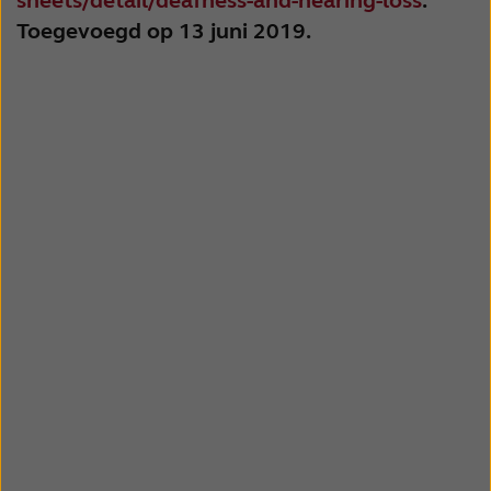
sheets/detail/deafness-and-hearing-loss
.
Toegevoegd op 13 juni 2019.