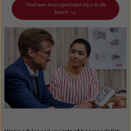
Vind een hoorspecialist bij u in de
Een team van ingenieurs van GN Hearing,
buurt
Google en Cochlear hebben de afgelopen
twee jaar samengewerkt aan de ontwikkeling
van deze nieuwe technologie. Hij is
gebaseerd op de gezamenlijk ontwikkelde
specificatie voor hoortoestellen: Audio
Streaming for Hearing Aids (ASHA) op
Bluetooth Low Energy Connection-Oriented
Channels.