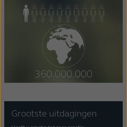
Schweiz
Suisse
Suomi
Sverige
Türkçe
United Kingdom
United States
Österreich
عربي
日本
Grootste uitdagingen