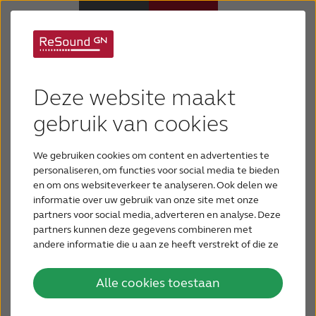
Ernstig tot zeer
Hoortoestellen
Deze website maakt
ernstig gehoorverlies
Hulp en ondersteuning
gebruik van cookies
We gebruiken cookies om content en advertenties te
Bij ernstig tot zeer ernstig gehoorverlies kunnen
Over ReSound
personaliseren, om functies voor social media te bieden
mensen alleen zeer luide spraak en geluiden
en om ons websiteverkeer te analyseren. Ook delen we
horen. Spraak op normaal gespreksniveau kunnen
informatie over uw gebruik van onze site met onze
Gehoorverlies
ze niet verstaan. Harde geluiden worden
partners voor social media, adverteren en analyse. Deze
waargenomen als trillingen. De mate van
partners kunnen deze gegevens combineren met
gehoorverlies varieert per toonhoogte. De lage
andere informatie die u aan ze heeft verstrekt of die ze
BLOG
hebben verzameld op basis van uw gebruik van hun
tonen worden vaak het best waargenomen.
services.
Alle cookies toestaan
VOOR PROFESSIONALS