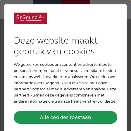
Uw gehoor is
Hoortoestellen
Deze website maakt
belangrijk
Hulp en ondersteuning
gebruik van cookies
Elke dag is gevuld met geluiden, maar u heeft
We gebruiken cookies om content en advertenties te
Over ReSound
moeite om ze te horen. Mensen mompelen of
personaliseren, om functies voor social media te bieden
fluisteren. Muziek heeft zijn klank verloren. De tv
en om ons websiteverkeer te analyseren. Ook delen we
of radio staat op het hoogste volume. Gesprekken
informatie over uw gebruik van onze site met onze
Gehoorverlies
partners voor social media, adverteren en analyse. Deze
in restaurants, op rumoerige plaatsen of aan de
partners kunnen deze gegevens combineren met
telefoon zijn moeilijk, dus u vermijdt sociale
andere informatie die u aan ze heeft verstrekt of die ze
BLOG
situaties of het aannemen van
hebben verzameld op basis van uw gebruik van hun
services.
telefoongesprekken. U zwijgt, omdat u zich
Alle cookies toestaan
VOOR PROFESSIONALS
schaamt om mensen te vragen hun woorden te