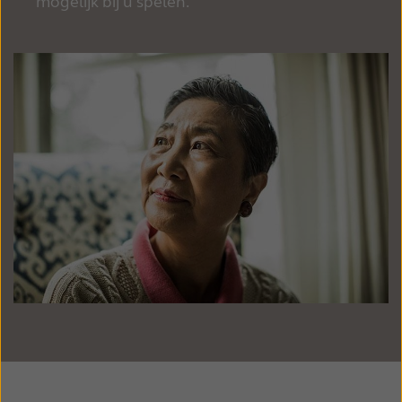
mogelijk bij u spelen.
Schweiz
Suisse
Suomi
Sverige
Türkçe
United Kingdom
United States
Österreich
عربي
日本