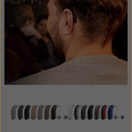
Schweiz
Suisse
Suomi
Sverige
Türkçe
United Kingdom
United States
Österreich
عربي
日本