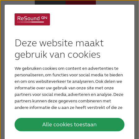
Achter-het-oor (AHO)
Hoortoestellen
Deze website maakt
hoortoestellen
Hulp en ondersteuning
gebruik van cookies
We gebruiken cookies om content en advertenties te
De Achter-het-oor (AHO) hoortoestellen bieden
Over ReSound
personaliseren, om functies voor social media te bieden
ruime versterkingsmogelijkheden. Ze zijn daarom
en om ons websiteverkeer te analyseren. Ook delen we
geschikt voor uiteenlopende gehoorverliezen, van
informatie over uw gebruik van onze site met onze
Gehoorverlies
licht tot zeer zwaar.
partners voor social media, adverteren en analyse. Deze
partners kunnen deze gegevens combineren met
andere informatie die u aan ze heeft verstrekt of die ze
BLOG
hebben verzameld op basis van uw gebruik van hun
services.
Alle cookies toestaan
VOOR PROFESSIONALS