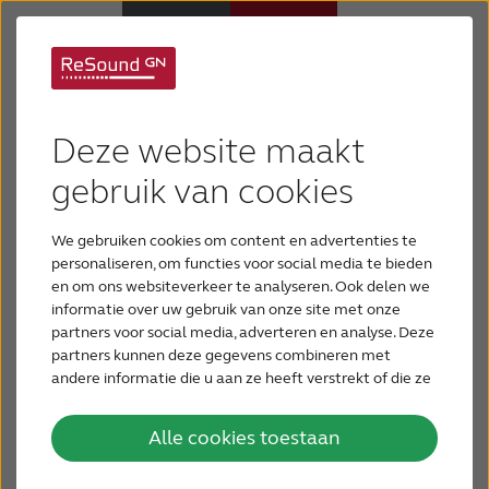
Wat is gemengd
Hoortoestellen
Deze website maakt
gehoorverlies?
Hulp en ondersteuning
gebruik van cookies
Gemengd gehoorverlies heeft kenmerken van
We gebruiken cookies om content en advertenties te
zowel geleidingsverlies als van perceptief verlies.
Over ReSound
personaliseren, om functies voor social media te bieden
Er is dus sprake van problemen op niveau van het
en om ons websiteverkeer te analyseren. Ook delen we
uitwendige oor en het binnenoor. Het uitwendige
informatie over uw gebruik van onze site met onze
Gehoorverlies
oor geeft geluid niet goed door aan het
partners voor social media, adverteren en analyse. Deze
binnenoor, het binnenoor kan de signalen niet
partners kunnen deze gegevens combineren met
goed naar de hersenen sturen. De perceptieve
andere informatie die u aan ze heeft verstrekt of die ze
BLOG
hebben verzameld op basis van uw gebruik van hun
component (binnenoor) is meestal permanent,
services.
terwijl de conductieve component mogelijk
Alle cookies toestaan
VOOR PROFESSIONALS
verholpen kan worden. Mensen met een gemengd