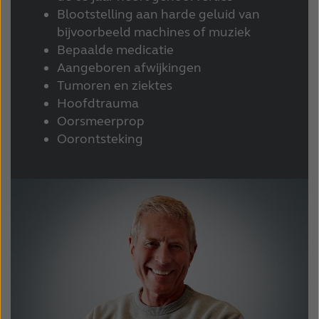
Blootstelling aan harde geluid van
Schweiz
Suisse
bijvoorbeeld machines of muziek
Bepaalde medicatie
Suomi
Sverige
Aangeboren afwijkingen
Türkçe
United Kingdom
Tumoren en ziektes
Hoofdtrauma
United States
Österreich
Oorsmeerprop
Oorontsteking
عربي
日本