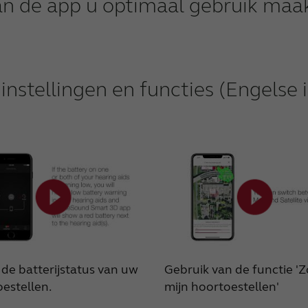
Made for iPhone hoortoestellen
an de app u optimaal gebruik maa
RIE hoortoestellen
Tinnitus hoortoestellen
nstellingen en functies (Engelse i
de batterijstatus van uw
Gebruik van de functie '
estellen.
mijn hoortoestellen'