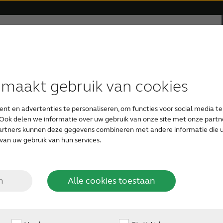
rsteuning
Over ReSound
Gehoorverlies
ning voor ReSo
 maakt gebruik van cookies
HOORTOESTEL TYPEN
APPS
RESOUND FILOSOFIE
UW EERSTE HOORTOESTEL
nt en advertenties te personaliseren, om functies voor social media t
ReSound Smart
ReSound hoortoestellen
Audiologie
Gratis online hoortest
Ook delen we informatie over uw gebruik van onze site met onze partne
artners kunnen deze gegevens combineren met andere informatie die u 
van uw gebruik van hun services.
Downloads
Onzichtbare hoortoestellen
Leer uw ReSound ENZO Q
ReSound Relief
Organic Hearing Filosofie
Zorgen voor een geliefde
dankzij onze extra inform
n
Alle cookies toestaan
De bestanden worden
au
Oplaadbare hoortoestellen
klikt:
Support for ReSound Smart app
Ontwerp
Audicien