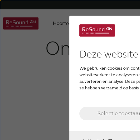
Hoortoestellen
Hulp en onde
Ondersteu
Deze website
RESOUND HOORTOESTELLEN
ONDERSTEUNING VOOR HOORTOESTELLEN
OVER RESOUND
GEHOORVERLIES HERKENNEN
We gebruiken cookies om conte
ReSound Vivia ondersteuning
ReSound VIVIA (Premium)
Over ons
Gehoorverlies begrijpen
websiteverkeer te analyseren. 
adverteren en analyse. Deze p
ze hebben verzameld op basis 
ReSound Nexia ondersteuning
ReSound NEXIA (Premium)
Waarom ReSound
Signalen en Symptomen
Selectie toestaa
ReSound OMNIA ondersteuning
ReSound Omnia
Wereldwijde distributeurs
Oorzaken van gehoorverlies