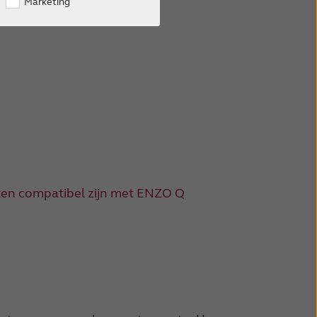
Marketing
ng ENZO Q
Phone Clip+ ondersteuning
Phone Clip+
Afstandsbediening ondersteuning
ten compatibel zijn met ENZO Q
Afstandsbedieningen