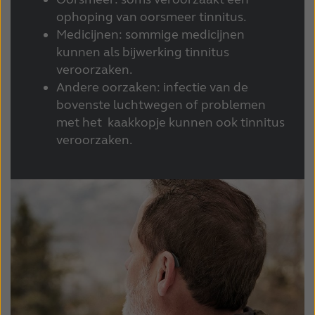
ophoping van oorsmeer tinnitus.
Schweiz
Suisse
Medicijnen: sommige medicijnen
Suomi
Sverige
kunnen als bijwerking tinnitus
veroorzaken.
Türkçe
United Kingdom
Andere oorzaken: infectie van de
bovenste luchtwegen of problemen
United States
Österreich
met het kaakkopje kunnen ook tinnitus
عربي
日本
veroorzaken.