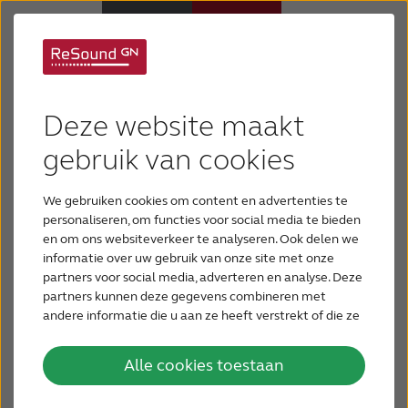
Waardoor wordt
Hoortoestellen
Deze website maakt
tinnitus veroorzaakt?
Hulp en ondersteuning
gebruik van cookies
Tinnitus is een storend geluid dat alleen u kunt
We gebruiken cookies om content en advertenties te
horen. Het wordt omschreven als fluiten, zoemen,
Over ReSound
personaliseren, om functies voor social media te bieden
klikken, sissen of ander geluid. Het komt en het
en om ons websiteverkeer te analyseren. Ook delen we
gaat of is constant aanwezig. Het is belangrijk om
informatie over uw gebruik van onze site met onze
Gehoorverlies
te realiseren dat tinnitus een symptoom is en geen
partners voor social media, adverteren en analyse. Deze
ziekte, al maakt dat het niet minder erg.
partners kunnen deze gegevens combineren met
andere informatie die u aan ze heeft verstrekt of die ze
BLOG
hebben verzameld op basis van uw gebruik van hun
services.
Alle cookies toestaan
VOOR PROFESSIONALS