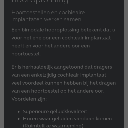
Schweiz
Suisse
Hoortoestellen en cochleaire
implantaten werken samen
Suomi
Sverige
Een bimodale hooroplossing betekent dat u
Türkçe
United Kingdom
voor het ene oor een cochleair implantaat
United States
Österreich
heeft en voor het andere oor een
hoortoestel.
عربي
日本
Er is herhaaldelijk aangetoond dat dragers
van een enkelzijdig cochleair implantaat
veel voordeel kunnen hebben bij het dragen
van een hoortoestel op het andere oor.
Voordelen zijn:
Superieure geluidskwaliteit
Horen waar geluiden vandaan komen
(Ruimtelijke waarneming)