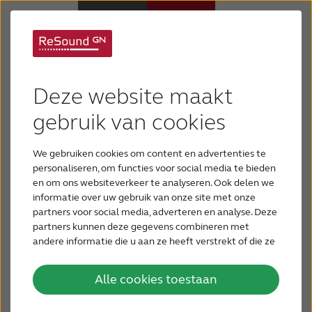
Hoortoestellen
Deze website maakt
Hulp en ondersteuning
gebruik van cookies
We gebruiken cookies om content en advertenties te
Over ReSound
personaliseren, om functies voor social media te bieden
en om ons websiteverkeer te analyseren. Ook delen we
ReSound bimodale
informatie over uw gebruik van onze site met onze
Gehoorverlies
partners voor social media, adverteren en analyse. Deze
hooroplossing
partners kunnen deze gegevens combineren met
andere informatie die u aan ze heeft verstrekt of die ze
BLOG
hebben verzameld op basis van uw gebruik van hun
services.
Alle cookies toestaan
VOOR PROFESSIONALS
Samenwerken voor slimmer horen