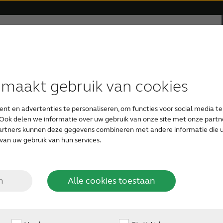
rsteuning
Over ReSound
Gehoorverlies
 maakt gebruik van cookies
HOORTOESTEL TYPEN
APPS
RESOUND FILOSOFIE
UW EERSTE HOORTOESTEL
at zijn
Digitale hoortoestelle
nt en advertenties te personaliseren, om functies voor social media t
ReSound Smart
ReSound hoortoestellen
Audiologie
Gratis online hoortest
Ook delen we informatie over uw gebruik van onze site met onze partne
De hoortoestellen van 
artners kunnen deze gegevens combineren met andere informatie die u 
ooth®-
Dankzij Bluetooth ku
van uw gebruik van hun services.
Onzichtbare hoortoestellen
Apple- of Android™-ap
ReSound Relief
Organic Hearing Filosofie
Zorgen voor een geliefde
tellen?
Ontdek onze nieuwe di
n
Alle cookies toestaan
waarom ze geschikt vo
Oplaadbare hoortoestellen
Support for ReSound Smart app
Ontwerp
Audicien