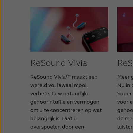
ReSound Vivia
ReS
ReSound Vivia™ maakt een
Meer g
wereld vol lawaai mooi,
Nu in 
verbetert uw natuurlijke
Super
gehoorintuïtie en vermogen
voor e
om u te concentreren op wat
gehoor
belangrijk is. Laat u
de me
overspoelen door een
luister