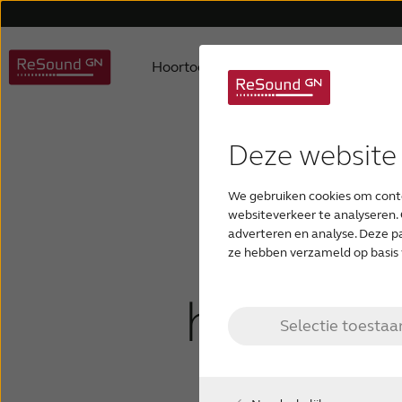
Hoortoestellen
Hulp en onde
Deze website
RESOUND HOORTOESTELLEN
ONDERSTEUNING VOOR HOORTOESTELLEN
OVER RESOUND
GEHOORVERLIES HERKENNEN
W
We gebruiken cookies om conte
ReSound Vivia ondersteuning
ReSound VIVIA (Premium)
Over ons
Gehoorverlies begrijpen
websiteverkeer te analyseren. 
adverteren en analyse. Deze p
Bluet
ze hebben verzameld op basis 
ReSound Nexia ondersteuning
ReSound NEXIA (Premium)
Waarom ReSound
Signalen en Symptomen
hoortoes
Selectie toestaa
ReSound OMNIA ondersteuning
ReSound Omnia
Wereldwijde distributeurs
Oorzaken van gehoorverlies