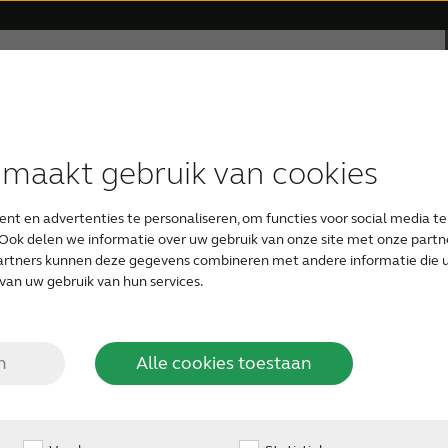
rsteuning
Over ReSound
Gehoorverlies
 maakt gebruik van cookies
HOORTOESTEL TYPEN
APPS
RESOUND FILOSOFIE
UW EERSTE HOORTOESTEL
het
Het binnenoor is niet zichtbaar, maa
nt en advertenties te personaliseren, om functies voor social media t
Hier bevinden zich haarcellen en z
ReSound Smart
ReSound hoortoestellen
Audiologie
Gratis online hoortest
Ook delen we informatie over uw gebruik van onze site met onze partne
naar uw hersenen geleiden. Ouderd
or?
artners kunnen deze gegevens combineren met andere informatie die u 
in het binnenoor door slijtage van 
van uw gebruik van hun services.
het evenwichtsorgaan bevindt zich i
Onzichtbare hoortoestellen
ReSound Relief
Organic Hearing Filosofie
Zorgen voor een geliefde
n
Alle cookies toestaan
Oplaadbare hoortoestellen
Support for ReSound Smart app
Ontwerp
Audicien