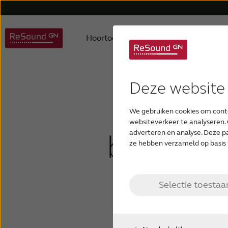
Hoortoestellen
Hulp en onde
Deze website
RESOUND HOORTOESTELLEN
ONDERSTEUNING VOOR HOORTOESTELLEN
OVER RESOUND
GEHOORVERLIES HERKENNEN
Wat is 
We gebruiken cookies om conte
ReSound Vivia ondersteuning
ReSound VIVIA (Premium)
Over ons
Gehoorverlies begrijpen
websiteverkeer te analyseren. 
binneno
adverteren en analyse. Deze p
ze hebben verzameld op basis 
ReSound Nexia ondersteuning
ReSound NEXIA (Premium)
Waarom ReSound
Signalen en Symptomen
Selectie toestaa
ReSound OMNIA ondersteuning
ReSound Omnia
Wereldwijde distributeurs
Oorzaken van gehoorverlies