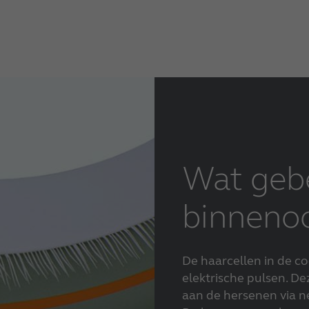
Made for iPhone hoortoestellen
RIE hoortoestellen
Tinnitus hoortoestellen
Wat gebe
binneno
De haarcellen in de co
elektrische pulsen. 
aan de hersenen via n