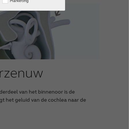
Marketing
Phone Clip+ ondersteuning
Phone Clip+
rzenuw
Afstandsbediening ondersteuning
derdeel van het binnenoor is de
t het geluid van de cochlea naar de
Afstandsbedieningen