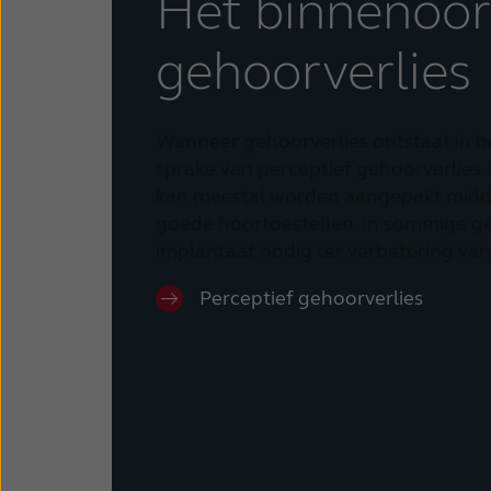
Het binnenoor
gehoorverlies
Wanneer gehoorverlies ontstaat in he
sprake van perceptief gehoorverlies. 
kan meestal worden aangepakt midde
goede hoortoestellen. In sommige gev
implantaat nodig ter verbetering van
Perceptief gehoorverlies