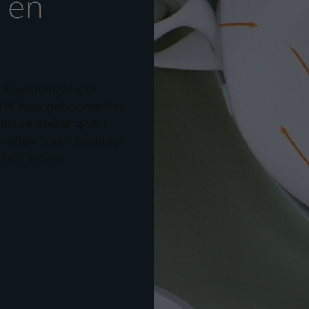
 en
t binnenoor is er
Dit type gehoorverlies
ls versterking van
allen is een cochleair
 het gehoor.