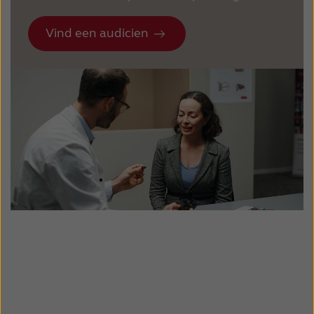
Vind een audicien
Hoortoestelinstellingen zijn niet
optimaal
Uw oor zit vol oorsmeer
Uw gehoor is veranderd