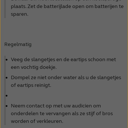
plaats. Zet de batterijlade open om batterijen te
Schweiz
Suisse
sparen.
Suomi
Sverige
Türkçe
United Kingdom
Regelmatig
United States
Österreich
عربي
日本
Veeg de slangetjes en de eartips schoon met
een vochtig doekje.
Dompel ze niet onder water als u de slangetjes
of eartips reinigt.
Neem contact op met uw audicien om
onderdelen te vervangen als ze stijf of bros
worden of verkleuren.