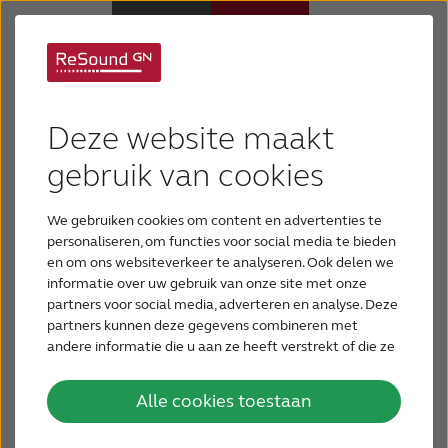
Onderhoud en hulp
Hoortoestellen
Deze website maakt
Als u uw hoortoestellen goed onderhoudt,
Hulp en ondersteuning
gebruik van cookies
functioneren ze beter en gaan ze langer mee.
Hoortoestellen zijn gebouwd om lang mee te
We gebruiken cookies om content en advertenties te
Over ReSound
gaan, maar goed onderhoud is noodzakelijk voor
personaliseren, om functies voor social media te bieden
de beste geluidskwaliteit én een lange levensduur.
en om ons websiteverkeer te analyseren. Ook delen we
informatie over uw gebruik van onze site met onze
Gehoorverlies
partners voor social media, adverteren en analyse. Deze
partners kunnen deze gegevens combineren met
andere informatie die u aan ze heeft verstrekt of die ze
BLOG
hebben verzameld op basis van uw gebruik van hun
services.
Alle cookies toestaan
VOOR PROFESSIONALS