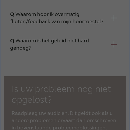
Hoortoestel staat niet aan
Schakel 
Waarom hoor ik overmatig
Oorzaak
fluiten/feedback van mijn hoortoestel?
Batterij is leeg
Plaats e
Batterij is bijna leeg
Waarom is het geluid niet hard
Batterij niet goed geplaatst
Plaats d
Oorzaak
genoeg?
Slangetje zit niet goed
Hoortoestel is niet correct geplaatst
Oorsmeerfilter is verstopt
Neem co
Hoortoestel is beschadigd
Oorzaak
Moge
Oorstukje zit niet goed
Microfoon of slangetje is kapot
Neem co
Is uw probleem nog niet
Hoortoestel is niet correct geplaatst
Tijdens het telefoneren
opgelost?
Oorstukje zit niet goed
Raadpleeg uw audicien. Dit geldt ook als u
Hoortoestelinstellingen zijn niet optimaal
andere problemen ervaart dan omschreven
Oorsmeerfilter is verstopt
in bovenstaande probleemoplossingen.