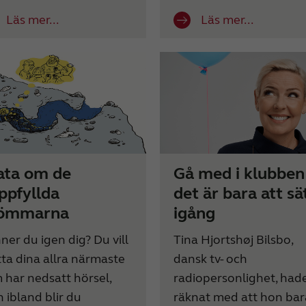
Läs mer...
Läs mer...
ata om de
Gå med i klubben
ppfyllda
det är bara att sä
ömmarna
igång
ner du igen dig? Du vill
Tina Hjortshøj Bilsbo,
tta dina allra närmaste
dansk tv- och
 har nedsatt hörsel,
radiopersonlighet, had
 ibland blir du
räknat med att hon bar