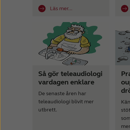
Läs mer...
Så gör teleaudiologi
Pr
vardagen enklare
ou
dr
De senaste åren har
teleaudiologi blivit mer
Kän
utbrett.
stö
som
men