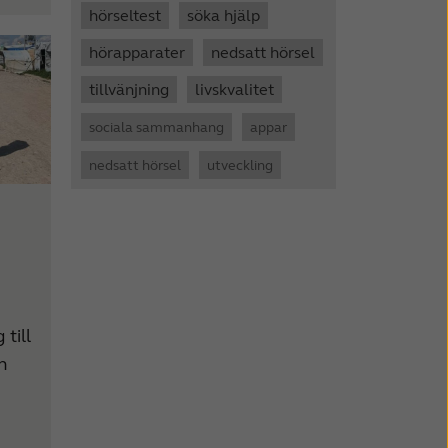
hörseltest
söka hjälp
hörapparater
nedsatt hörsel
tillvänjning
livskvalitet
sociala sammanhang
appar
nedsatt hörsel
utveckling
till
n