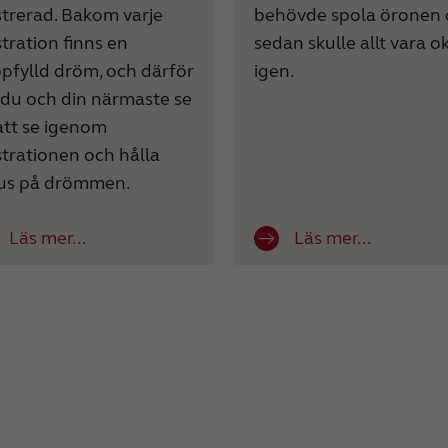
strerad. Bakom varje
behövde spola öronen
stration finns en
sedan skulle allt vara o
pfylld dröm, och därför
igen.
 du och din närmaste se
 att se igenom
strationen och hålla
us på drömmen.
Läs mer...
Läs mer...