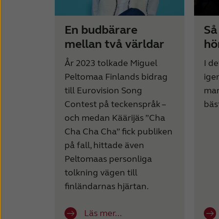
En budbärare
Så
mellan två världar
hö
År 2023 tolkade Miguel
I d
Peltomaa Finlands bidrag
ige
till Eurovision Song
man
Contest på teckenspråk –
bäs
och medan Käärijäs ”Cha
Cha Cha Cha” fick publiken
på fall, hittade även
Peltomaas personliga
tolkning vägen till
finländarnas hjärtan.
Läs mer...