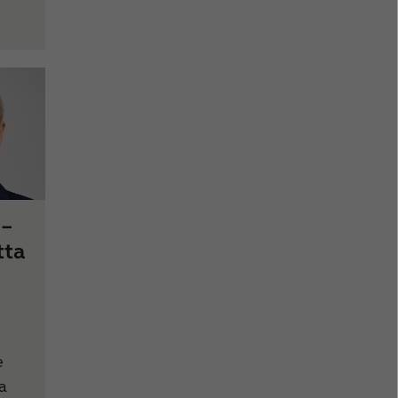
 –
tta
e
a