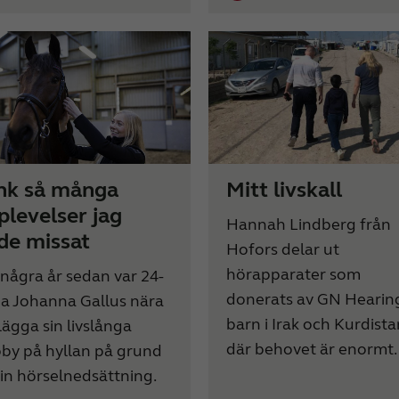
nk så många
Mitt livskall
plevelser jag
Hannah Lindberg från
de missat
Hofors delar ut
hörapparater som
 några år sedan var 24-
donerats av GN Hearing 
ga Johanna Gallus nära
barn i Irak och Kurdista
 lägga sin livslånga
där behovet är enormt.
by på hyllan på grund
sin hörselnedsättning.