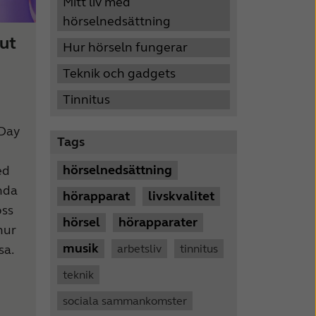
Mitt liv med
hörselnedsättning
 ut
Hur hörseln fungerar
Teknik och gadgets
Tinnitus
 Day
Tags
hörselnedsättning
ed
ända
hörapparat
livskvalitet
oss
hörsel
hörapparater
hur
musik
arbetsliv
tinnitus
sa.
teknik
sociala sammankomster