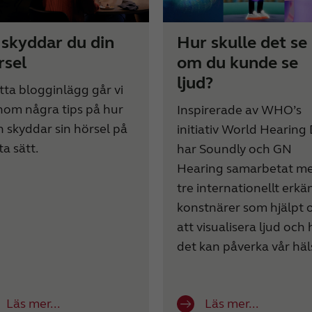
 skyddar du din
Hur skulle det se
rsel
om du kunde se
ljud?
etta blogginlägg går vi
nom några tips på hur
Inspirerade av WHO’s
 skyddar sin hörsel på
initiativ World Hearing
ta sätt.
har Soundly och GN
Hearing samarbetat m
tre internationellt erk
konstnärer som hjälpt 
att visualisera ljud och 
det kan påverka vår häl
Läs mer...
Läs mer...