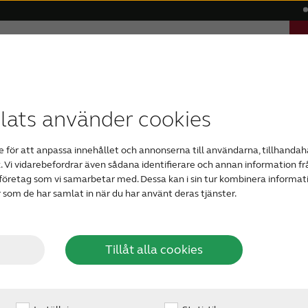
el
Hjälp
Varför ReSound?
Blogg
g
ör
men
igitala hörapparater
Åldersrelaterad hörselnedsättning
Kompatibilitet
ReSonans - vårt magasin om hörsel
Osynliga hörapparater
ReSound Assist
Grav hörselned
Bluetoo
ats använder cookies
 för att anpassa innehållet och annonserna till användarna, tillhandahå
. Vi vidarebefordrar även sådana identifierare och annan information frå
Din bl
företag som vi samarbetar med. Dessa kan i sin tur kombinera inform
r som de har samlat in när du har använt deras tjänster.
hörsel
Tillåt alla cookies