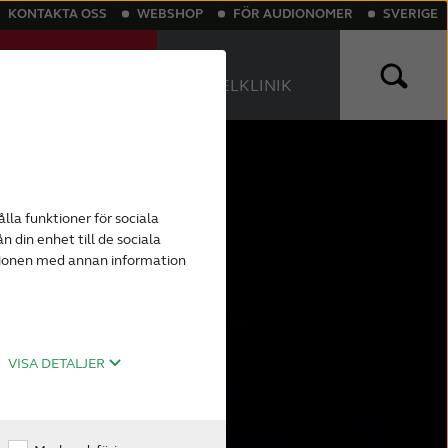
KONTAKTA OSS
WEBSHOP
FÖR AUDIONOMER
SVERIGE
TESTA HÖRSELN
HITTA
ONLINE
HÖRSELKLINIK
sättning
th hörapparater
Tinnitus
Laddningsbara hörapparater
lla funktioner för sociala
n din enhet till de sociala
ogg om
ationen med annan information
VISA DETALJER