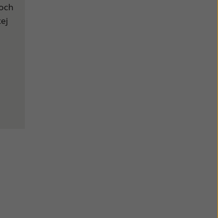
 och
kej