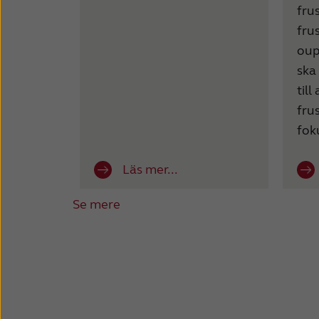
fru
fru
oup
ska
till
fru
fok
Läs mer...
Se mere