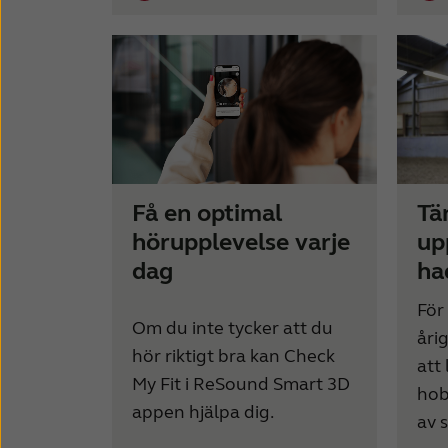
Få en optimal
Tä
hörupplevelse varje
up
dag
ha
För
Om du inte tycker att du
åri
hör riktigt bra kan Check
att
My Fit i ReSound Smart 3D
hob
appen hjälpa dig.
av 