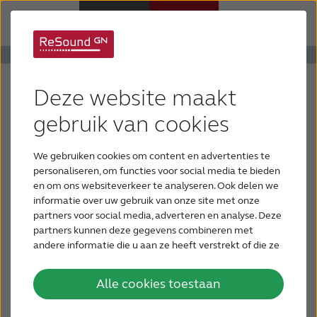
Hoortoestellen
Hoortoestel-app
Deze website maakt
Hulp en ondersteuning
ReSound Smart
gebruik van cookies
We gebruiken cookies om content en advertenties te
Over ReSound
Gebruik hem met uw ReSound LiNX²,
personaliseren, om functies voor social media te bieden
ReSound ENZO², ReSound LiNX, ReSound
en om ons websiteverkeer te analyseren. Ook delen we
informatie over uw gebruik van onze site met onze
ENZO of ReSound UpSmart hoortoestellen
Gehoorverlies
partners voor social media, adverteren en analyse. Deze
partners kunnen deze gegevens combineren met
Creëer en bewaar uw favoriete
andere informatie die u aan ze heeft verstrekt of die ze
BLOG
geluidsinstellingen
hebben verzameld op basis van uw gebruik van hun
services.
Alle cookies toestaan
VOOR PROFESSIONALS