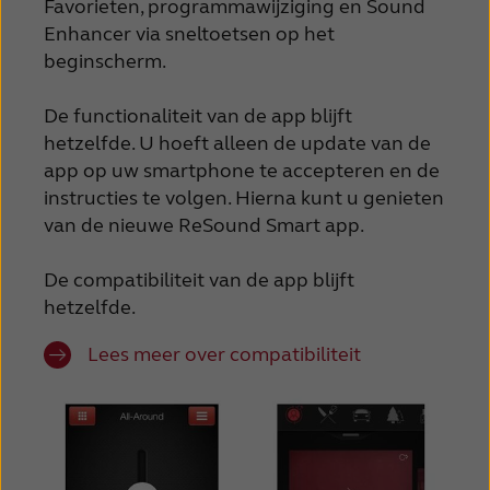
Favorieten, programmawijziging en Sound
Schweiz
Suisse
Enhancer via sneltoetsen op het
beginscherm.
Suomi
Sverige
De functionaliteit van de app blijft
Türkçe
United Kingdom
hetzelfde. U hoeft alleen de update van de
United States
Österreich
app op uw smartphone te accepteren en de
instructies te volgen. Hierna kunt u genieten
عربي
日本
van de nieuwe ReSound Smart app.
De compatibiliteit van de app blijft
hetzelfde.
Lees meer over compatibiliteit